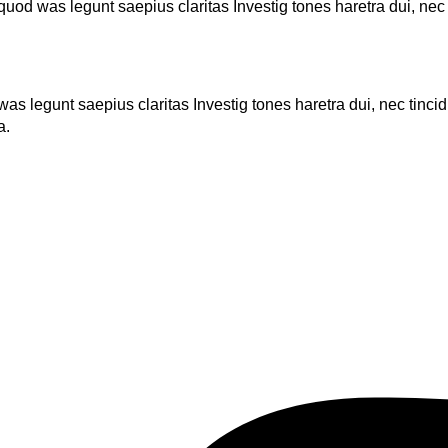
 quod was legunt saepius claritas Investig tones haretra dui, nec
was legunt saepius claritas Investig tones haretra dui, nec tinci
a.