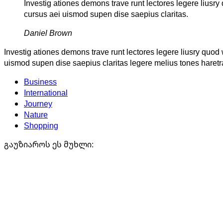
Investig ationes demons trave runt lectores legere liusry
cursus aei uismod supen dise saepius claritas.
Daniel Brown
Investig ationes demons trave runt lectores legere liusry quod 
uismod supen dise saepius claritas legere melius tones haretr
Business
International
Journey
Nature
Shopping
გაუზიაროს ეს მუხლი: