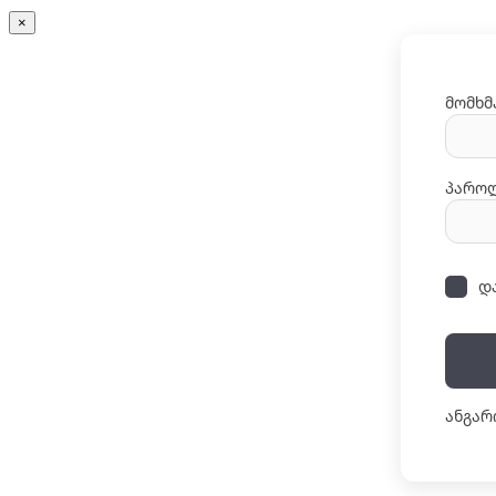
×
მომხმ
პარო
დ
ანგარ