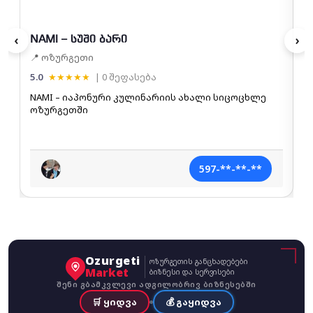
‹
›
NAMI – სუში ბარი

📍 ოზურგეთი

5.0
★★★★★
| 0 შეფასება
5.
NAMI – იაპონური კულინარიის ახალი სიცოცხლე
ყ
ოზურგეთში
მ
597-**-**-**
Ozurgeti
ოზურგეთის განცხადებები
Market
ბიზნესი და სერვისები
შენი გბამკვლევი ადგილობრივ ბიზნესებში
🛒 ყიდვა
💰 გაყიდვა