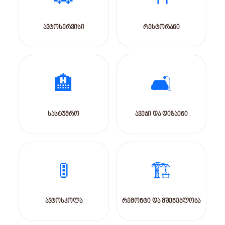
ავტოსერვისი
რესტორანი
🏨
🛋️
სასტუმრო
ავეჯი და დიზაინი
🚦
🏗️
ავტოსკოლა
რემონტი და მშენებლობა