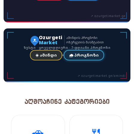
↗ ozurgetimarket.ge
Ozurgeti
ამინდის პროგნოზი
Market
ოზურგეთის მასშტაბით
ზუსტი · ყოველდღიური · 7-დღიანი პროგნოზი
☀️ ამინდი
🌧️ პროგნოზი
↗ ozurgetimarket.ge/amindi
ᲐᲦᲛᲝᲐᲩᲘᲜᲔ ᲙᲐᲢᲔᲒᲝᲠᲘᲔᲑᲘ
🚗
🍴