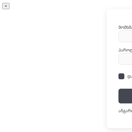
×
მომხმ
პარო
დ
ანგარ