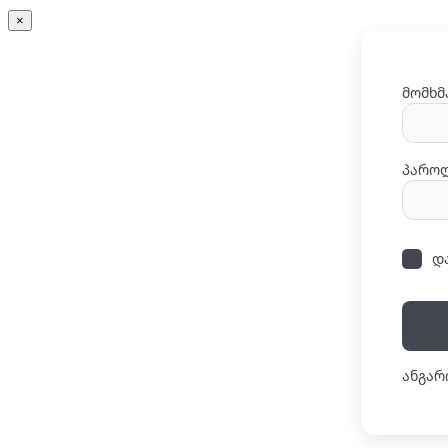
×
მომხმ
პარო
დ
ანგარ