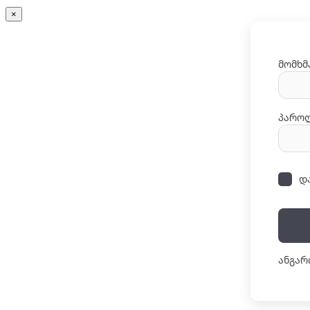
×
მომხმ
პარო
დ
ანგარ