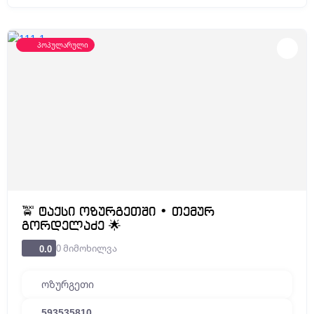
პოპულარული
🚖 ტაქსი ოზურგეთში • თემურ
გორდელაძე 🌟
0 მიმოხილვა
0.0
ოზურგეთი
593535810